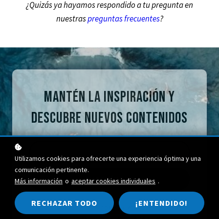
¿Quizás ya hayamos respondido a tu pregunta en
nuestras
preguntas frecuentes
?
Mantén la inspiración y
descubre nuevos contenidos
Utilizamos cookies para ofrecerte una experiencia óptima y una
comunicación pertinente.
SUSCRÍBETE
Más información
o
aceptar cookies individuales
.
RECHAZAR TODO
¡ENTENDIDO!
Al hacer clic en "Suscríbete", acepto que mi
información de contacto se utilice de acuerdo con los