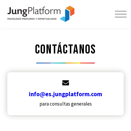
DOCENTES
INICIAR SESIÓN
REGÍSTRATE
ENGLISH
ContáctAnos
info@es.jungplatform.com
para consultas generales