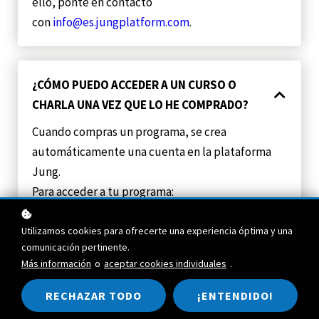
ello, ponte en contacto
con
info@es.jungplatform.com
.
¿CÓMO PUEDO ACCEDER A UN CURSO O
CHARLA UNA VEZ QUE LO HE COMPRADO?
Cuando compras un programa, se crea
automáticamente una cuenta en la plataforma
Jung.
Para acceder a tu programa:
Inicia sesión en tu cuenta haciendo clic en el
Utilizamos cookies para ofrecerte una experiencia óptima y una
botón «Iniciar sesión» de la página de inicio de
comunicación pertinente.
nuestro sitio web.
Más información
o
aceptar cookies individuales
.
A continuación, deberás introducir tu correo
electrónico y contraseña. Si tienes problemas
RECHAZAR TODO
¡ENTENDIDO!
para encontrar su contraseña, puedes