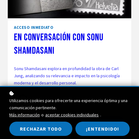
ACCESO INMEDIATO
En Conversación con Sonu
Shamdasani
Sonu Shamdasani explora en profundidad la obra de Carl
Jung, analizando su relevancia e impacto en la psicología
moderna y el desarrollo personal.
Utilizamos cookies para ofrecerte una experiencia óptima y una
Sonu Shamdasani
comunicación pertinente.
Más información
o
aceptar cookies individuales
.
¡INSCRIPCIÓN GRATUITA!
RECHAZAR TODO
¡ENTENDIDO!
Gratis