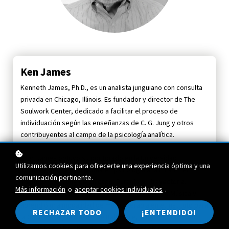
Ken James
Kenneth James, Ph.D., es un analista junguiano con consulta
privada en Chicago, Illinois. Es fundador y director de The
Soulwork Center, dedicado a facilitar el proceso de
individuación según las enseñanzas de C. G. Jung y otros
contribuyentes al campo de la psicología analítica.
El Dr. James obtuvo su doctorado en la Universidad
Utilizamos cookies para ofrecerte una experiencia óptima y una
Northwestern y un diploma en psicología analítica en el
comunicación pertinente.
Instituto C. G. Jung de Chicago. Durante su trayectoria,
Más información
o
aceptar cookies individuales
.
estudió canto en el Conservatorio Americano de Música y
aprendió una modalidad de musicoterapia en el Instituto para
RECHAZAR TODO
¡ENTENDIDO!
la Conciencia y la Música de Baltimore, Maryland. También
completó cuatro años de estudios posdoctorales en