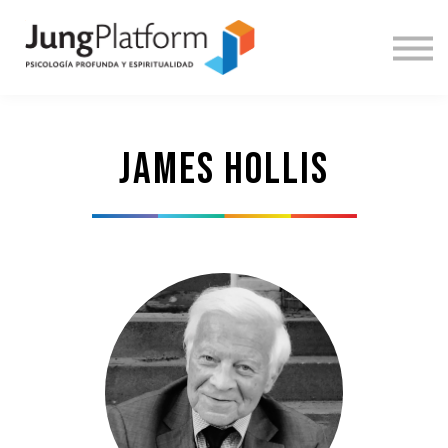
DOCENTES
INICIAR SESIÓN
REGÍSTRATE
ENGLISH
James Hollis