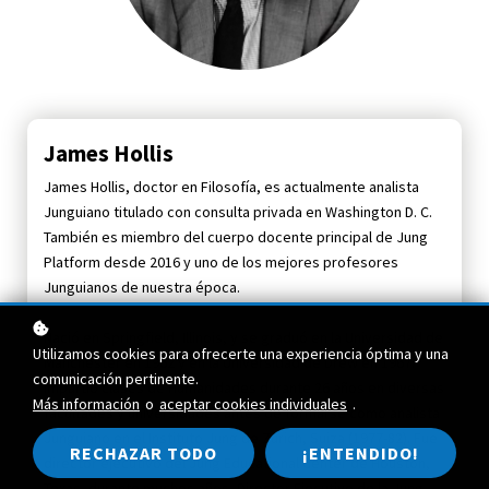
James Hollis
James Hollis, doctor en Filosofía, es actualmente analista
Junguiano titulado con consulta privada en Washington D. C.
También es miembro del cuerpo docente principal de Jung
Platform desde 2016 y uno de los mejores profesores
Junguianos de nuestra época.
Nació en Springfield, Illinois, y se graduó en la Universidad de
Utilizamos cookies para ofrecerte una experiencia óptima y una
Manchester en 1962 y en la Universidad de Drew en 1967.
comunicación pertinente.
Impartió clases de Humanidades durante 26 años en diversas
Más información
o
aceptar cookies individuales
.
facultades y universidades antes de formarse como analista
Junguiano en el Instituto Jung de Zúrich, Suiza (1977-82). Fue
RECHAZAR TODO
¡ENTENDIDO!
director ejecutivo del Jung Educational Center de Houston,
Texas, durante muchos años, Director Ejecutivo de la Jung